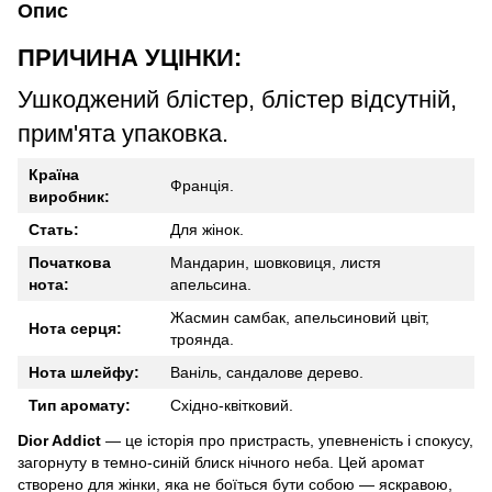
Опис
ПРИЧИНА УЦІНКИ:
Ушкоджений блістер, блістер відсутній,
прим'ята упаковка.
Країна
Франція.
виробник:
Стать:
Для жінок.
Початкова
Мандарин, шовковиця, листя
нота:
апельсина.
Жасмин самбак, апельсиновий цвіт,
Нота серця:
троянда.
Нота шлейфу:
Ваніль, сандалове дерево.
Тип аромату:
Східно-квітковий.
Dior Addict
— це історія про пристрасть, упевненість і спокусу,
загорнуту в темно-синій блиск нічного неба. Цей аромат
створено для жінки, яка не боїться бути собою — яскравою,