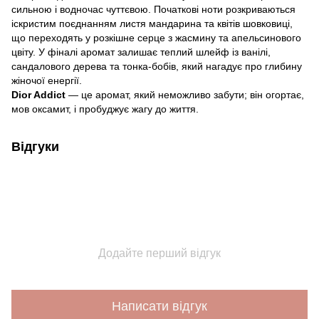
сильною і водночас чуттєвою. Початкові ноти розкриваються
іскристим поєднанням листя мандарина та квітів шовковиці,
що переходять у розкішне серце з жасмину та апельсинового
цвіту. У фіналі аромат залишає теплий шлейф із ванілі,
сандалового дерева та тонка-бобів, який нагадує про глибину
жіночої енергії.
Dior Addict
— це аромат, який неможливо забути; він огортає,
мов оксамит, і пробуджує жагу до життя.
Відгуки
Додайте перший відгук
Написати відгук