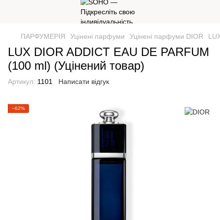
ПАРФУМЕРІЯ
Уцінені парфуми
Уцінені парфуми DIOR
LUX
LUX DIOR ADDICT EAU DE PARFUM
(100 ml) (Уцінений товар)
Артикул:
1101
Написати відгук
−62%