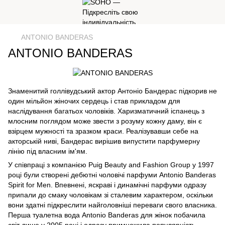
ANTONIO BANDERAS
ANTONIO BANDERAS
Знаменитий голлівудський актор Антоніо Бандерас підкорив не
один мільйон жіночих сердець і став прикладом для
наслідування багатьох чоловіків. Харизматичний іспанець з
млосним поглядом може звести з розуму кожну даму, він є
взірцем мужності та зразком краси. Реалізувавши себе на
акторській ниві, Бандерас вирішив випустити парфумерну
лінію під власним ім'ям.
У співпраці з компанією Puig Beauty and Fashion Group у 1997
році були створені дебютні чоловічі парфуми Antonio Banderas
Spirit for Men. Впевнені, яскраві і динамічні парфуми одразу
припали до смаку чоловікам зі сталевим характером, оскільки
вони здатні підкреслити найголовніші переваги свого власника.
Перша туалетна вода Antonio Banderas для жінок побачила