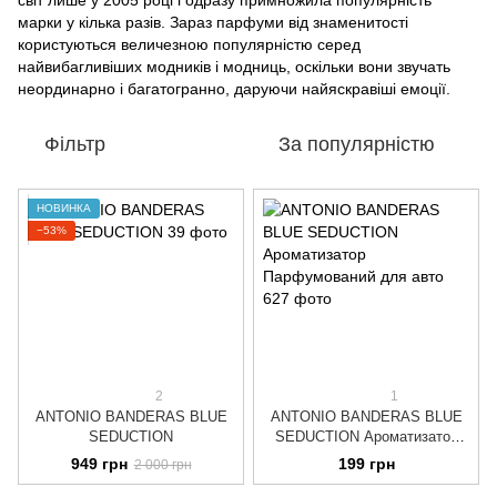
світ лише у 2005 році і одразу примножила популярність
марки у кілька разів. Зараз парфуми від знаменитості
користуються величезною популярністю серед
найвибагливіших модників і модниць, оскільки вони звучать
неординарно і багатогранно, даруючи найяскравіші емоції.
Фільтр
За популярністю
НОВИНКА
−53%
2
1
ANTONIO BANDERAS BLUE
ANTONIO BANDERAS BLUE
SEDUCTION
SEDUCTION Ароматизатор
Парфумований для авто
949 грн
199 грн
2 000 грн