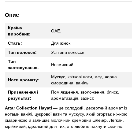
Опис
Країна
ОАЕ.
виробник:
Стать:
Для жінок.
Тип волосся:
Усі типи волосся.
Тип
Незмивний.
застосування:
Мускус, квіткові ноти, мед, чорна
Ноти аромату:
смородина, ваніль.
Призначення і
Пом'якшення, зволоження, блиск,
результат:
ароматизація, захист.
Attar Collection Hayati —
це солодкий, десертний аромат із
нотами ванілі, цукрової вати та мускусу, який огортає ніжною
хмаринкою й залишає молочний кремовий шлейф. Легкий,
мрійливий, ідеальний для тих, хто любить пахнути смачно.