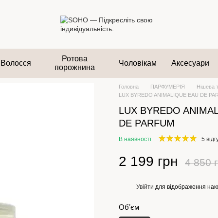
Ротова
Волосся
Чоловікам
Аксесуари
порожнина
Головна
ПАРФУМЕРІЯ
Нішева 
LUX BYREDO ANIMALIQUE EAU DE PA
LUX BYREDO ANIMA
DE PARFUM
В наявності
5 відг
2 199 грн
4 850 
Увійти
для відображення нак
%
Обʼєм