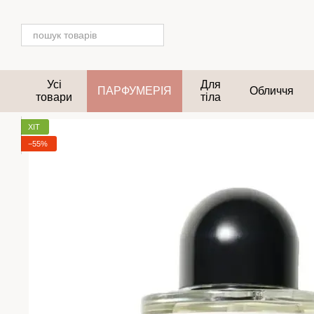
Перейти до основного контенту
Усі
Для
ПАРФУМЕРІЯ
Обличчя
товари
тіла
ХІТ
−55%