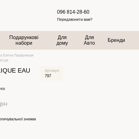
096 814-28-60
Передзвонити вам?
Подарункові
Для
Для
Бренди
набори
дому
Авто
та Елітна Парфумерія
RFUM
LIQUE EAU
Артикул
797
уків
грн
опичувальної знижки