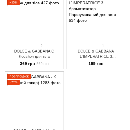
−35%
2
1
DOLCE & GABBANA Q
DOLCE & GABBANA
Лосьйон для тіла
L`IMPERATRICE 3
Ароматизатор Парфумований
369 грн
199 грн
569 грн
для авто
РОЗПРОДАЖ
−77%