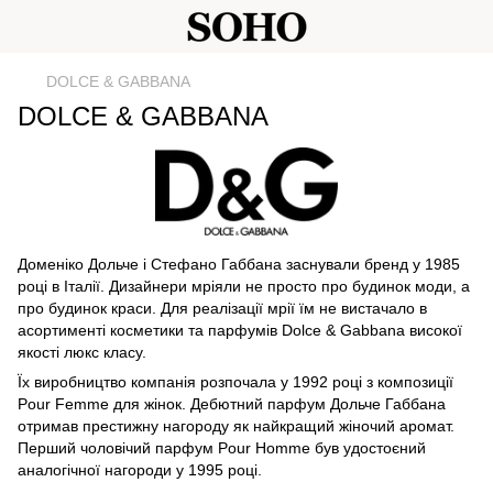
DOLCE & GABBANA
DOLCE & GABBANA
Доменіко Дольче і Стефано Габбана заснували бренд у 1985
році в Італії. Дизайнери мріяли не просто про будинок моди, а
про будинок краси. Для реалізації мрії їм не вистачало в
асортименті косметики та парфумів Dolce & Gabbana високої
якості люкс класу.
Їх виробництво компанія розпочала у 1992 році з композиції
Pour Femme для жінок. Дебютний парфум Дольче Габбана
отримав престижну нагороду як найкращий жіночий аромат.
Перший чоловічий парфум Pour Homme був удостоєний
аналогічної нагороди у 1995 році.