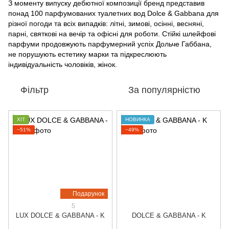
З моменту випуску дебютної композиції бренд представив
понад 100 парфумованих туалетних вод Dolce & Gabbana для
різної погоди та всіх випадків: літні, зимові, осінні, весняні,
парні, святкові на вечір та офісні для роботи. Стійкі шлейфові
парфуми продовжують парфумерний успіх Дольче Габбана,
не порушують естетику марки та підкреслюють
індивідуальність чоловіків, жінок.
Фільтр
За популярністю
ХІТ
НОВИНКА
−51%
−49%
Подарунок
5
LUX DOLCE & GABBANA - K
DOLCE & GABBANA - K