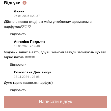
Відгуки
3
Даяна
06.08.2025 в 21:37
Дійсно є певна сходіть з моїм улюбленим ароматом в
парфумах🤍🤍🤍
Відповісти
Ангеліна Подоляк
13.06.2025 в 14:40
Чудовий запах в авто, друзі і знайомі завжди запитують що так
гарно пахне 🫶🫶🫶
Відповісти
Роксолана Демʼянчук
13.11.2024 в 23:08
Дуже гарно пахне,як парфум)
Відповісти
Написати відгук