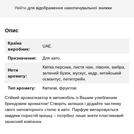
Увійти
для відображення накопичувальної знижки
%
Опис
Країна
UAE.
виробник:
Призначення:
Для авто.
Квітка персика, листя чаю, півонія, амбра,
Ноти
зелений бузок, мускус, кедр, китайський
аромату:
османтус, петитгрейн.
Тип аромату:
Квіткові, фруктові.
Стійкий ароматизатор в автомобіль із Вашим улюбленим
брендовим ароматом! Створіть затишок і додайте частинку
свого неповторного стилю в авто. Парфум випаровується
завдяки пористій кришці – потрібно лише зняти пластиковий
захисний ковпачок.