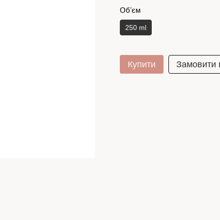
Обʼєм
250 ml
Купити
Замовити