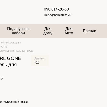
096 814-28-60
Передзвонити вам?
Подарункові
Для
Для
Бренди
набори
дому
Авто
ні гелі для душу
 PARIS
фумований гель для душу
IRL GONE
Артикул
716
ель для
уки
опичувальної знижки