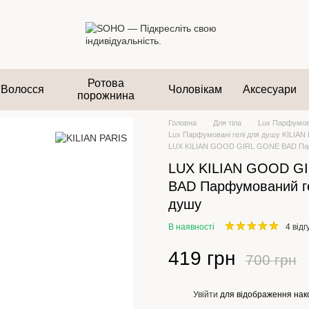
Ротова
Волосся
Чоловікам
Аксесуари
порожнина
Головна
Для тіла
Lux Парфумова
Lux Парфумовані гелі для душу KILIAN
LUX KILIAN GOOD GIRL GONE BAD Пар
LUX KILIAN GOOD G
BAD Парфумований г
душу
В наявності
4 відг
419 грн
700 грн
Увійти
для відображення нак
%