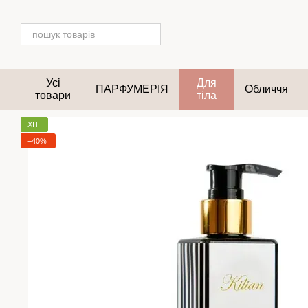
Перейти до основного контенту
Усі
Для
ПАРФУМЕРІЯ
Обличчя
товари
тіла
ХІТ
−40%