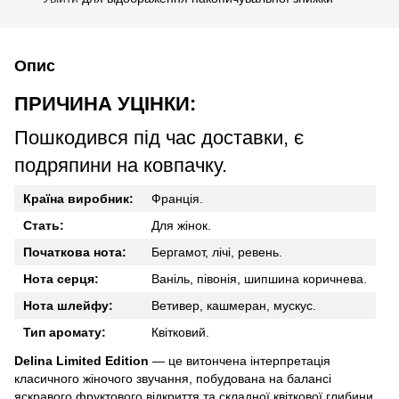
Опис
ПРИЧИНА УЦІНКИ:
Пошкодився під час доставки, є
подряпини на ковпачку.
Країна виробник:
Франція.
Стать:
Для жінок.
Початкова нота:
Бергамот, лічі, ревень.
Нота серця:
Ваніль, півонія, шипшина коричнева.
Нота шлейфу:
Ветивер, кашмеран, мускус.
Тип аромату:
Квітковий.
Delina Limited Edition
— це витончена інтерпретація
класичного жіночого звучання, побудована на балансі
яскравого фруктового відкриття та складної квіткової глибини.