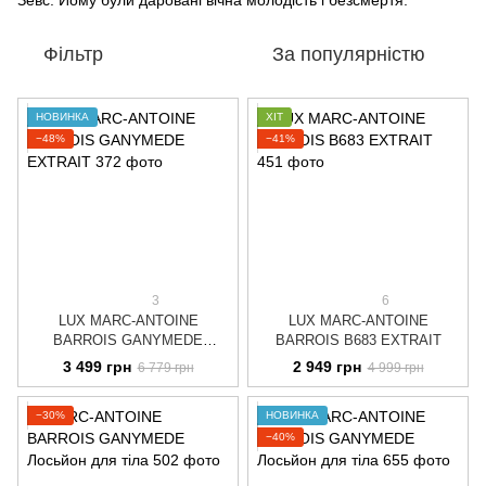
Зевс. Йому були даровані вічна молодість і безсмертя.
Фільтр
За популярністю
НОВИНКА
ХІТ
−48%
−41%
3
6
LUX MARC-ANTOINE
LUX MARC-ANTOINE
BARROIS GANYMEDE
BARROIS B683 EXTRAIT
EXTRAIT
3 499 грн
2 949 грн
6 779 грн
4 999 грн
−30%
НОВИНКА
−40%