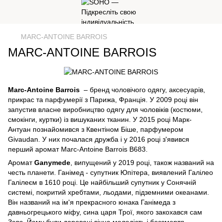
MARC-ANTOINE BARROIS
MARC-ANTOINE BARROIS
Marc-Antoine Barrois
– бренд чоловічого одягу, аксесуарів,
прикрас та парфумерії з Парижа, Франція. У 2009 році він
запустив власне виробництво одягу для чоловіків (костюми,
смокінги, куртки) із вишуканих тканин. У 2015 році Марк-
Антуан познайомився з Квентіном Біше, парфумером
Givaudan. У них почалася дружба і у 2016 році з'явився
перший аромат Marc-Antoine Barrois B683.
Аромат
Ganymede
, випущений у 2019 році, також названий на
честь планети. Ганімед - супутник Юпітера, виявлений Галілео
Галілеєм в 1610 році. Це найбільший супутник у Сонячній
системі, покритий хребтами, льодами, підземними океанами.
Він названий на ім'я прекрасного юнака Ганімеда з
давньогрецького міфу, сина царя Трої, якого закохався сам