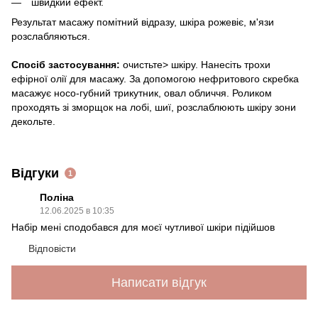
швидкий ефект.
Результат масажу помітний відразу, шкіра рожевіє, м'язи
розслабляються.
Спосіб застосування:
очистьте> шкіру. Нанесіть трохи
ефірної олії для масажу. За допомогою нефритового скребка
масажує носо-губний трикутник, овал обличчя. Роликом
проходять зі зморщок на лобі, шиї, розслаблюють шкіру зони
декольте.
Відгуки
1
Поліна
12.06.2025 в 10:35
Набір мені сподобався для моєї чутливої шкіри підійшов
Відповісти
Написати відгук