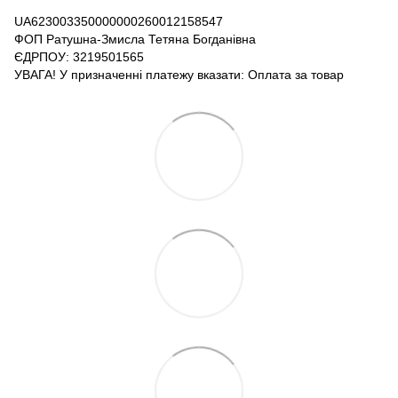
UA623003350000000260012158547
ФОП Ратушна-Змисла Тетяна Богданівна
ЄДРПОУ: 3219501565
УВАГА! У призначенні платежу вказати: Оплата за товар