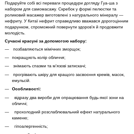
Подаруйте собі всі переваги процедури догляду Гуа-ша з
набором для самомасажу. Скребок у формі пелюстки та
роликовий масажер виготовлені з натурального мінералу —
нефриту. У Китаї нефрит справедливо вважався дорогоцінним
подарунком, спроможний повернути здоров'я й продовжити
молодість.
Сучасні красуні за допомогою набору:
позбавляються мімічних зморщок;
покращують колір обличчя;
знімають спазми та м'язові затискачі;
прогрівають шкіру для кращого засвоєння кремів, масок,
емульсій.
Особливості:
відразу два вироби для опрацювання будь-якої зони на
обличчі;
прохолодний розслаблювальний ефект натурального
каменю;
гіпоалергенність;