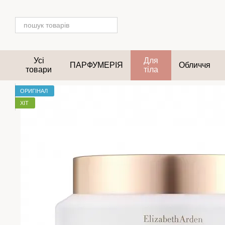
Перейти до основного контенту
Усі
Для
ПАРФУМЕРІЯ
Обличчя
товари
тіла
ОРИГІНАЛ
ХІТ