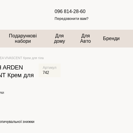
096 814-28-60
Передзвонити вам?
Подарункові
Для
Для
Бренди
набори
дому
Авто
A VIVASCENT Крем для тіла
H ARDEN
Артикул
742
NT Крем для
уки
опичувальної знижки