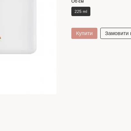
Обʼєм
225 ml
Купити
Замовити