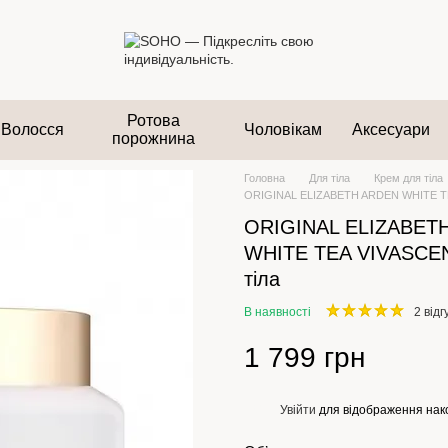
Ротова
Волосся
Чоловікам
Аксесуари
порожнина
Головна
Для тіла
Крем для тіла
ORIGINAL ELIZABETH ARDEN WHITE TE
ORIGINAL ELIZABET
WHITE TEA VIVASCE
тіла
В наявності
2 відг
1 799 грн
Увійти
для відображення нак
%