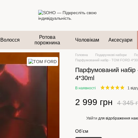
Ротова
Волосся
Чоловікам
Аксесуари
порожнина
Головна
Подарункові набори
По
Парфумований набір - TOM FORD 4*30
Парфумований набір
4*30ml
В наявності
1 відг
2 999 грн
4 345 
Увійти
для відображення нак
%
Обʼєм