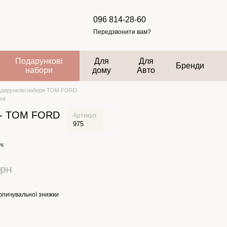
096 814-28-60
Передзвонити вам?
Подарункові
Для
Для
Бренди
набори
дому
Авто
дарункові набори TOM FORD
ml
 - TOM FORD
Артикул
975
ук
грн
опичувальної знижки