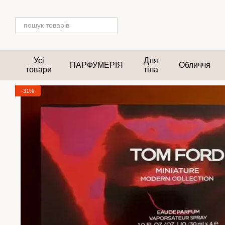
Перейти до основного контенту
Усі
Для
ПАРФУМЕРІЯ
Обличчя
товари
тіла
−31%