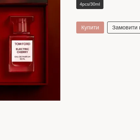
4pcs/30ml
Купити
Замовити