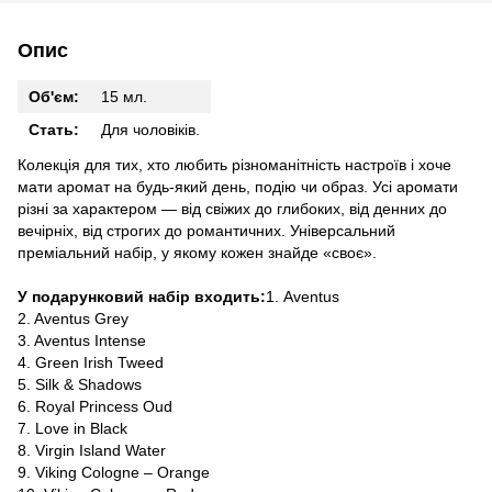
Опис
Об'єм:
15 мл.
Стать:
Для чоловіків.
Колекція для тих, хто любить різноманітність настроїв і хоче
мати аромат на будь-який день, подію чи образ. Усі аромати
різні за характером — від свіжих до глибоких, від денних до
вечірніх, від строгих до романтичних. Універсальний
преміальний набір, у якому кожен знайде «своє».
У подарунковий набір входить:
1. Aventus
2. Aventus Grey
3. Aventus Intense
4. Green Irish Tweed
5. Silk & Shadows
6. Royal Princess Oud
7. Love in Black
8. Virgin Island Water
9. Viking Cologne – Orange