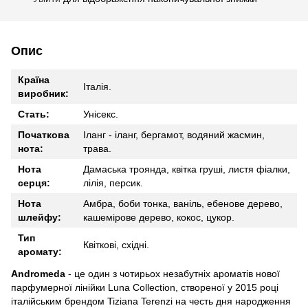
Опис
Країна
Італія.
виробник:
Стать:
Унісекс.
Початкова
Іланг - іланг, бергамот, водяний жасмин,
нота:
трава.
Нота
Дамаська троянда, квітка груші, листя фіалки,
серця:
лілія, персик.
Нота
Амбра, боби тонка, ваніль, ебенове дерево,
шлейфу:
кашемірове дерево, кокос, цукор.
Тип
Квіткові, східні.
аромату:
Andromeda
- це один з чотирьох незабутніх ароматів нової
парфумерної лінійки Luna Collection, створеної у 2015 році
італійським брендом Tiziana Terenzi на честь дня народження