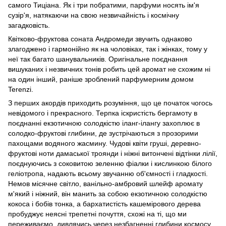
самого Тиціана. Як і три побратими, парфуми носять ім'я
сузір'я, натякаючи на свою незвичайність і космічну
загадковість.
Квітково-фруктова соната Андромеди звучить однаково
злагоджено і гармонійно як на чоловіках, так і жінках, тому у
неї так багато шанувальників. Оригінальне поєднання
вишуканих і незвичних тонів робить цей аромат не схожим ні
на один інший, раніше зроблений парфумерним домом
Terenzi.
З перших акордів приходить розуміння, що це початок чогось
невідомого і прекрасного. Терпка іскристість бергамоту в
поєднанні екзотичною солодкістю іланг-ілангу захоплює в
солодко-фруктові глибини, де зустрічаються з прозорими
пахощами водяного жасмину. Чудові квіти груші, деревно-
фруктові ноти дамаської троянди і ніжні витончені відтінки лілії,
поєднуючись з соковитою зеленню фіалки і кислинкою білого
геліотропа, надають всьому звучанню об'ємності і гладкості.
Немов місячне світло, ванільно-амбровий шлейф аромату
м'який і ніжний, він манить за собою екзотичною солодкістю
кокоса і бобів тонка, а бархатистість кашемірового дерева
пробуджує неясні трепетні почуття, схожі на ті, що ми
переживаємо, дивлячись через незбагненні глибини космосу