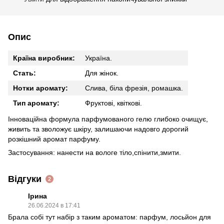
Опис
Країна виробник:
Україна.
Стать:
Для жінок.
Нотки аромату:
Слива, біла фрезія, ромашка.
Тип аромату:
Фруктові, квіткові.
Інноваційна формула парфумованого гелю глибоко очищує,
живить та зволожує шкіру, залишаючи надовго дорогий
розкішний аромат парфуму.
Застосування: нанести на вологе тіло,спінити,змити.
Відгуки
2
Ірина
26.06.2024 в 17:41
Брала собі тут набір з таким ароматом: парфум, лосьйон для