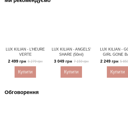
Ми рекомендуємо
LUX KILIAN - L'HEURE
LUX KILIAN - ANGELS'
LUX KILIAN - 
VERTE
SHARE (50ml)
GIRL GONE B
2 499 грн
3 049 грн
2 249 грн
6 279 грн
7 159 грн
5 85
Купити
Купити
Купити
Обговорення