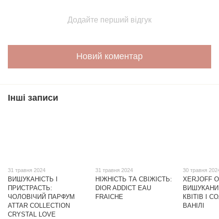
Додайте перший відгук
Новий коментар
Інші записи
31 травня 2024
31 травня 2024
30 травня 202
ВИШУКАНІСТЬ І
НІЖНІСТЬ ТА СВІЖІСТЬ:
XERJOFF O
ПРИСТРАСТЬ:
DIOR ADDICT EAU
ВИШУКАНИ
ЧОЛОВІЧИЙ ПАРФУМ
FRAICHE
КВІТІВ І С
ATTAR COLLECTION
ВАНІЛІ
CRYSTAL LOVE