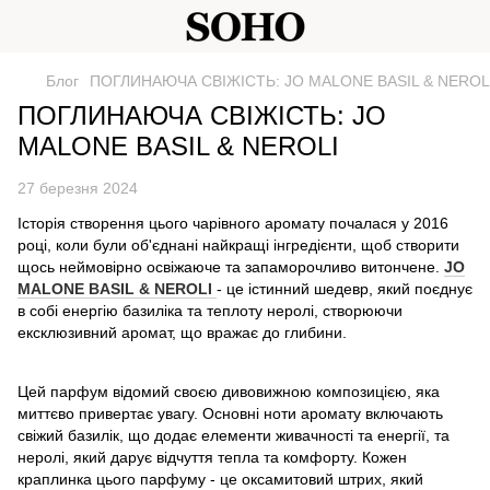
Блог
ПОГЛИНАЮЧА СВІЖІСТЬ: JO MALONE BASIL & NEROL
ПОГЛИНАЮЧА СВІЖІСТЬ: JO
MALONE BASIL & NEROLI
27 березня 2024
Історія створення цього чарівного аромату почалася у 2016
році, коли були об'єднані найкращі інгредієнти, щоб створити
щось неймовірно освіжаюче та запаморочливо витончене.
JO
MALONE BASIL & NEROLI
- це істинний шедевр, який поєднує
в собі енергію базиліка та теплоту неролі, створюючи
ексклюзивний аромат, що вражає до глибини.
Цей парфум відомий своєю дивовижною композицією, яка
миттєво привертає увагу. Основні ноти аромату включають
свіжий базилік, що додає елементи живачності та енергії, та
неролі, який дарує відчуття тепла та комфорту. Кожен
краплинка цього парфуму - це оксамитовий штрих, який