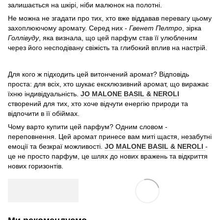
залишається на шкірі, ніби малюнок на полотні.
Не можна не згадати про тих, хто вже віддавав перевагу цьому
захоплюючому аромату. Серед них -
Гвенет Пелтро
, зірка
Голлівуду
, яка визнала, що цей парфум став її улюбленим
через його несподівану свіжість та глибокий вплив на настрій.
Для кого ж підходить цей витончений аромат? Відповідь
проста: для всіх, хто шукає ексклюзивний аромат, що виражає
їхню індивідуальність.
JO MALONE BASIL & NEROLI
створений для тих, хто хоче відчути енергію природи та
відпочити в її обіймах.
Чому варто купити цей парфум? Одним словом -
переповнення. Цей аромат принесе вам миті щастя, незабутні
емоції та безкраї можливості.
JO MALONE BASIL & NEROLI
-
це не просто парфум, це шлях до нових вражень та відкриття
нових горизонтів.