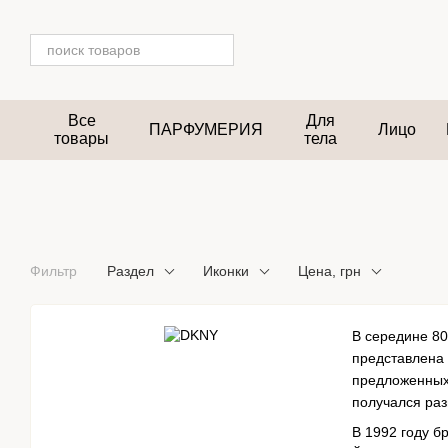
Перейти к основному контенту
Все
Для
ПАРФУМЕРИЯ
Лицо
товары
тела
Фильтр
Раздел
Иконки
Цена, грн
В середине 80
представлена 
предложенных 
получался раз
В 1992 году б