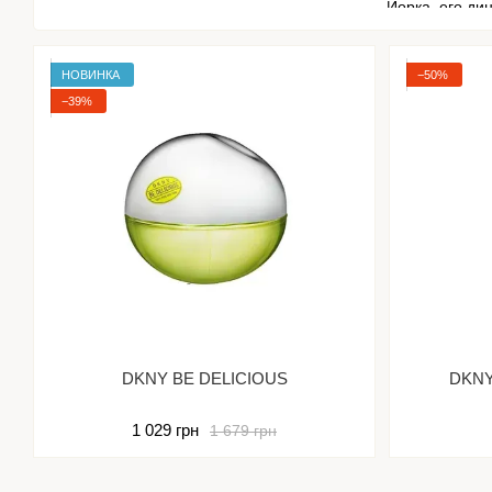
Йорка, его ди
рестораны и 
звучанием, в
НОВИНКА
−50%
Французский к
−39%
американская
Фирменн
В 2004 году в
Сочное, свеже
воспринимает 
с ограниченны
DKNY BE DELICIOUS
DKNY
1 029 грн
1 679 грн