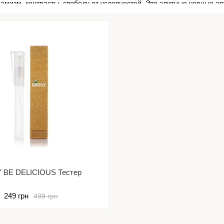
намизм, контрасты, свободу от условностей. Это элитные черные 
скромные перкусные, безоблачный горизонт и шумные улицы. Пре
ысокой стойкостью и выраженным шлейфом.
онцерн LVMH 2001 купил марку DKNY и это стало новым этапом в
 практичность дополняется особым французским шармом.
ые парфюмерные ноты и необычные флако
ыходит первый аромат из серии Be Delicious. Это фруктово-цветоч
е, смелое звучание сочетает энергию большого города и гармон
по-своему. Это радостные эмоции, внутренняя гармония, стремле
м тиражом. В композициях обязательно присутствует фирменная я
 BE DELICIOUS Тестер
249 грн
499 грн