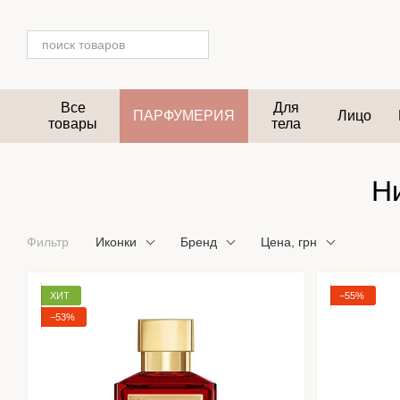
Перейти к основному контенту
Все
Для
ПАРФУМЕРИЯ
Лицо
товары
тела
Н
Фильтр
Иконки
Бренд
Цена, грн
ХИТ
−55%
−53%