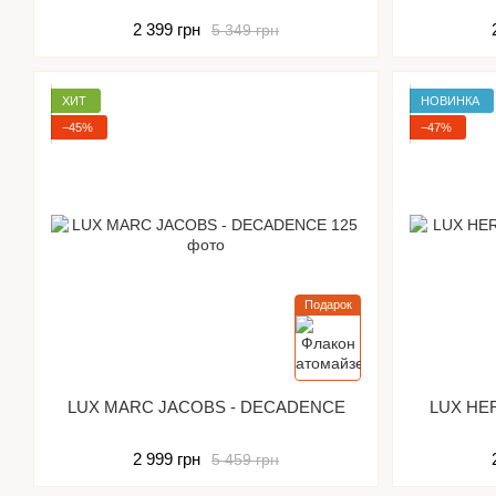
2 399 грн
5 349 грн
ХИТ
НОВИНКА
−45%
−47%
Подарок
LUX MARC JACOBS - DECADENCE
LUX HE
2 999 грн
5 459 грн