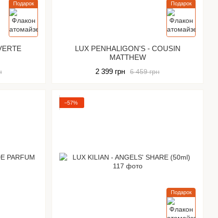
Подарок
Подарок
 VERTE
LUX PENHALIGON'S - COUSIN
MATTHEW
2 399 грн
н
6 459 грн
−57%
Подарок