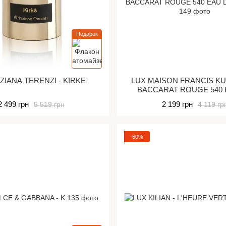
Подарок
IZIANA TERENZI - KIRKE
LUX MAISON FRANCIS K
BACCARAT ROUGE 540 EAU DE
PARFUM
2 499 грн
2 199 грн
5 519 грн
4 119 гр
−60%