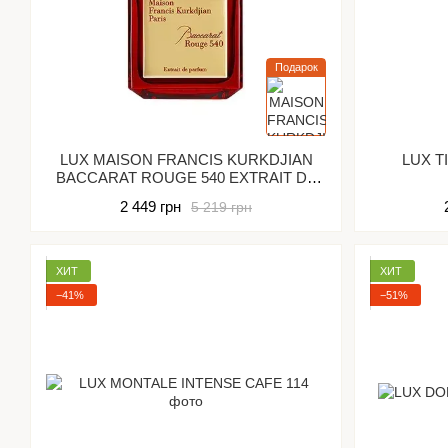
Подарок
LUX MAISON FRANCIS KURKDJIAN
LUX T
BACCARAT ROUGE 540 EXTRAIT DE
PARFUM
2 449 грн
5 219 грн
ХИТ
ХИТ
−41%
−51%