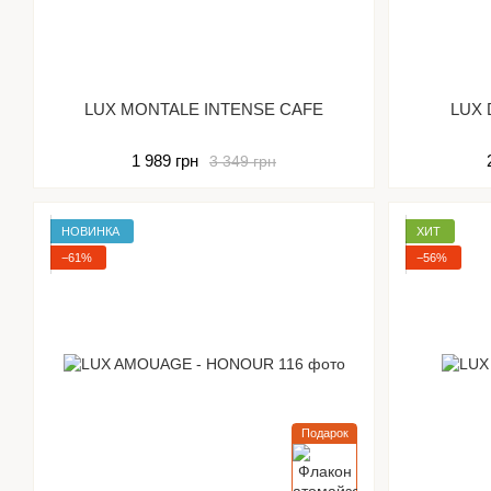
LUX MONTALE INTENSE CAFE
LUX 
1 989 грн
3 349 грн
НОВИНКА
ХИТ
−61%
−56%
Подарок