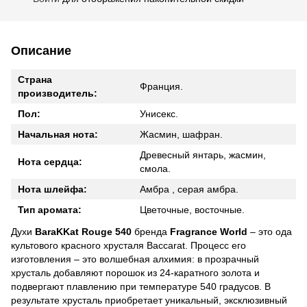
Описание
Страна
Франция.
производитель:
Пол:
Унисекс.
Начальная нота:
Жасмин, шафран.
Древесный янтарь, жасмин,
Нота сердца:
смола.
Нота шлейфа:
Амбра , серая амбра.
Тип аромата:
Цветочные, восточные.
Духи
BaraKKat Rouge 540
бренда
Fragrance World
– это ода
культового красного хрусталя Baccarat. Процесс его
изготовления – это волшебная алхимия: в прозрачный
хрусталь добавляют порошок из 24-каратного золота и
подвергают плавлению при температуре 540 градусов. В
результате хрусталь приобретает уникальный, эксклюзивный