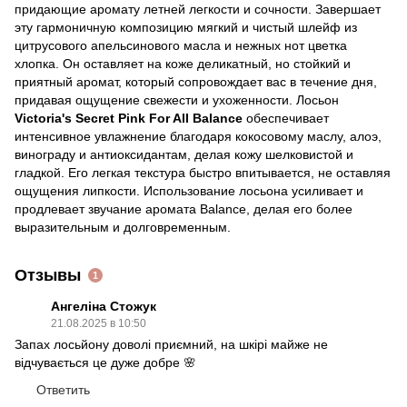
придающие аромату летней легкости и сочности. Завершает
эту гармоничную композицию мягкий и чистый шлейф из
цитрусового апельсинового масла и нежных нот цветка
хлопка. Он оставляет на коже деликатный, но стойкий и
приятный аромат, который сопровождает вас в течение дня,
придавая ощущение свежести и ухоженности. Лосьон
Victoria's Secret Pink For All Balance
обеспечивает
интенсивное увлажнение благодаря кокосовому маслу, алоэ,
винограду и антиоксидантам, делая кожу шелковистой и
гладкой. Его легкая текстура быстро впитывается, не оставляя
ощущения липкости. Использование лосьона усиливает и
продлевает звучание аромата Balance, делая его более
выразительным и долговременным.
Отзывы
1
Ангеліна Стожук
21.08.2025 в 10:50
Запах лосьйону доволі приємний, на шкірі майже не
відчувається це дуже добре 🌸
Ответить