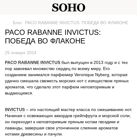
Блог
PACO RABANNE INVICTUS: ПОБЕДА ВО ФЛАКОНЕ
PACO RABANNE INVICTUS:
ПОБЕДА ВО ФЛАКОНЕ
25 января 2024
PACO RABANNE INVICTUS
был выпущен в 2013 году и с тех
пор завоевал множество сердец по всему миру. Его
созданием занимался парфюмер Veronique Nyberg, которая
удачно смешала свежесть морских нот с изяществом пряных
ароматов, что сделало этот парфюм неповторимым и
выдающимся.
INVICTUS
– это настоящий мастер класса по смешиванию нот.
Начиная с освежающих аккордов грейпфрута и морской соли,
он переходит к неповторимым пряным нотам гвоздики и
лаванды, завершая свое утонченное слияние ароматов
нотами древесины и пачули.